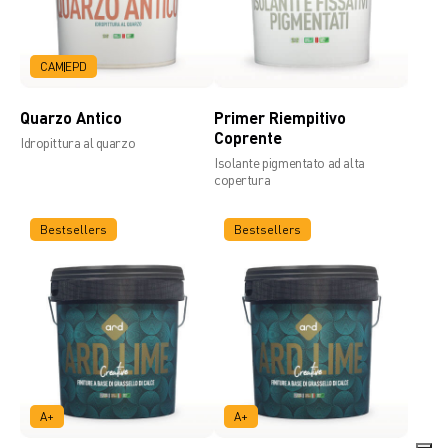
CAM
EPD
Quarzo Antico
Primer Riempitivo
Coprente
Idropittura al quarzo
Isolante pigmentato ad alta
copertura
Bestsellers
Bestsellers
A+
A+