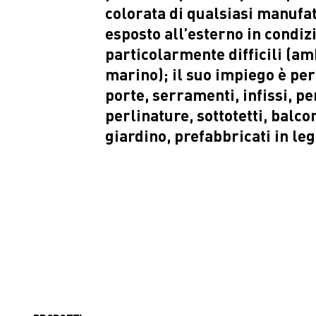
colorata di qualsiasi manufat
esposto all’esterno in condiz
particolarmente difficili (a
marino); il suo impiego è per
porte, serramenti, infissi, pe
perlinature, sottotetti, balco
giardino, prefabbricati in le
Listino prodotto
Linea Legno