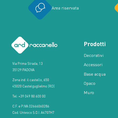
Area riservata
Prodotti
Decorativi
Via Prima Strada, 13
Accessori
35129 PADOVA
Base acqua
Zona ind. il castello, 650
Opaco
45020 Castelguglielmo (RO)
Muro
Tel: +39 049 80 600 00
C.F. e P.IVA 02666060286
Cod. Univoco S.D.I. A4707H7