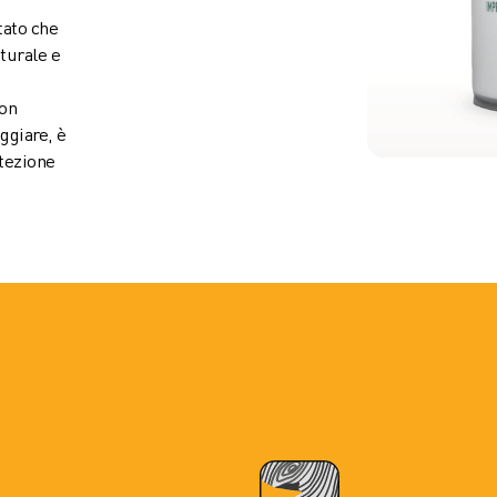
tato che
aturale e
non
eggiare, è
otezione