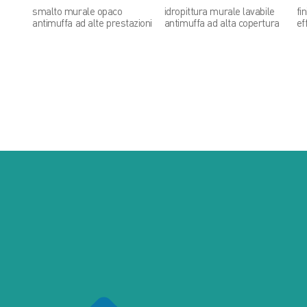
smalto murale opaco
idropittura murale lavabile
fi
antimuffa ad alte prestazioni
antimuffa ad alta copertura
ef