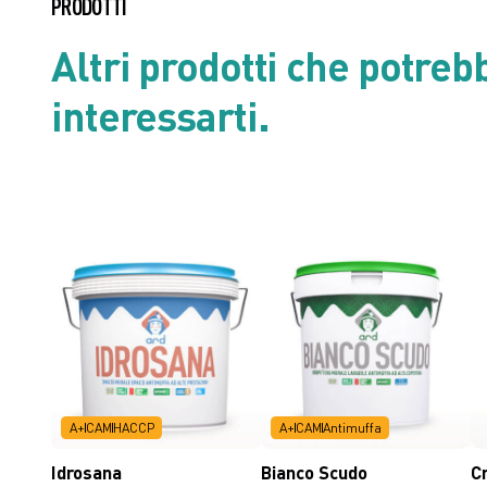
Scheda di Sicurezza
PRODOTTI
Altri prodotti che potreb
Scheda tecnica
interessarti.
A+
CAM
HACCP
A+
CAM
Antimuffa
Idrosana
Bianco Scudo
C