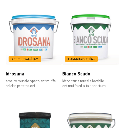
Sistemi anti muffa e antialga
Scheda tecnica
Antimuffa
A+
CAM
CAM
Antimuffa
A+
Idrosana
Bianco Scudo
smalto murale opaco antimuffa
idropittura murale lavabile
ad alte prestazioni
antimuffa ad alta copertura