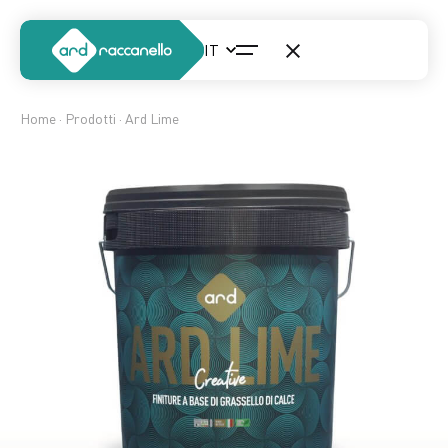
Home
·
Prodotti
· Ard Lime