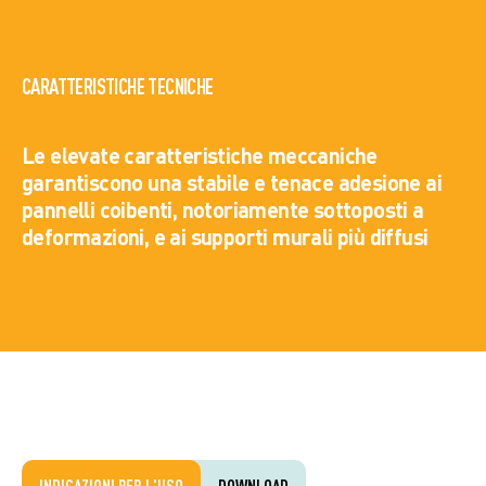
CARATTERISTICHE TECNICHE
Le elevate caratteristiche meccaniche
garantiscono una stabile e tenace adesione ai
pannelli coibenti, notoriamente sottoposti a
deformazioni, e ai supporti murali più diffusi
INDICAZIONI PER L'USO
DOWNLOAD