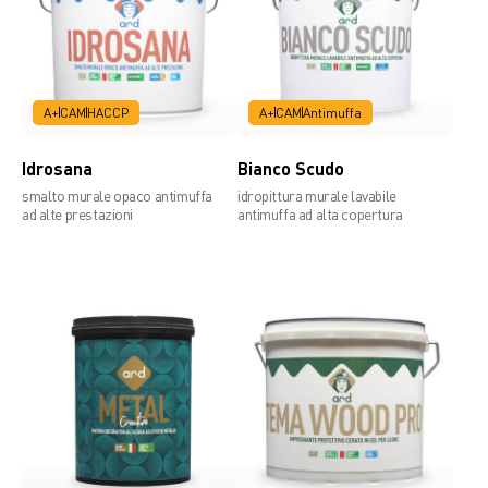
Scheda tecnica
A+
CAM
HACCP
A+
CAM
Antimuffa
Idrosana
Bianco Scudo
smalto murale opaco antimuffa
idropittura murale lavabile
ad alte prestazioni
antimuffa ad alta copertura