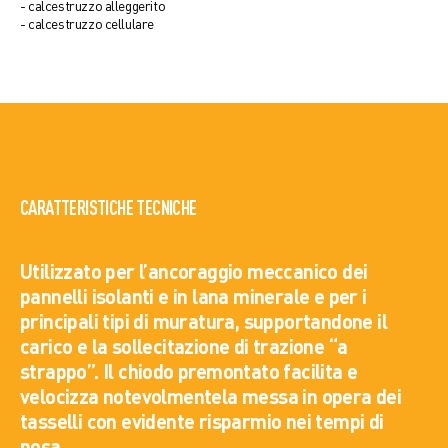
- calcestruzzo alleggerito
- calcestruzzo cellulare
CARATTERISTICHE TECNICHE
Utilizzato per l’ancoraggio meccanico dei
pannelli isolanti e in lana minerale e per i
principali tipi di muratura, supportandone il
carico e la sollecitazione di trazione “a
strappo”. Il chiodo premontato facilita e
velocizza notevolmentela messa in opera dei
tasselli con evidente risparmio nei tempi di
posa.