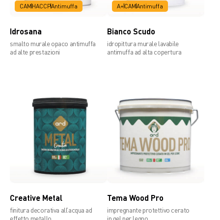
CAM
HACCP
Antimuffa
A+
CAM
Antimuffa
Idrosana
Bianco Scudo
smalto murale opaco antimuffa
idropittura murale lavabile
ad alte prestazioni
antimuffa ad alta copertura
Creative Metal
Tema Wood Pro
finitura decorativa all’acqua ad
impregnante protettivo cerato
effetto metallo
in gel per legno