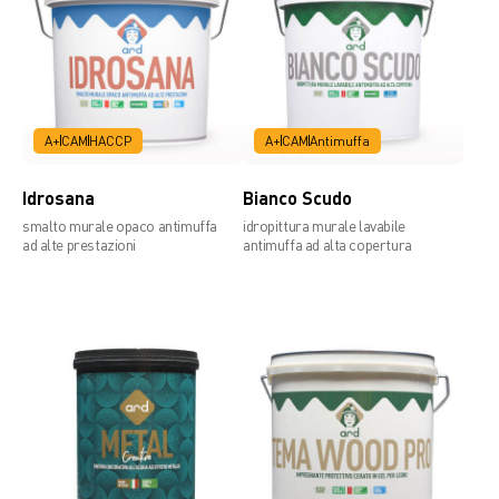
A+
CAM
HACCP
A+
CAM
Antimuffa
Idrosana
Bianco Scudo
smalto murale opaco antimuffa
idropittura murale lavabile
ad alte prestazioni
antimuffa ad alta copertura