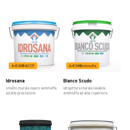
Scheda tecnica
A+
CAM
HACCP
A+
CAM
Antimuffa
Idrosana
Bianco Scudo
smalto murale opaco antimuffa
idropittura murale lavabile
ad alte prestazioni
antimuffa ad alta copertura