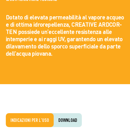
Dotato di elevata permeabilità al vapore acqueo
e di ottima idrorepellenza, CREATIVE ARDCOR-
TEN possiede un’eccellente resistenza alle
intemperie e ai raggi UV, garantendo un elevato
dilavamento dello sporco superficiale da parte
dell’acqua piovana.
INDICAZIONI PER L'USO
DOWNLOAD