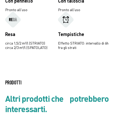
Con pennello
Con taloscia
Pronto all'uso
Pronto all'uso
Resa
Tempistiche
circa 1,5/2 m²/l (STRIATO)
Effetto STRIATO: intervallo di 6h
circa 2/3 m²/l (SPATOLATO)
fra gli strati
Creative Oxydate
PRODOTTI
Listino prodotto
Altri prodotti che potrebbero
interessarti.