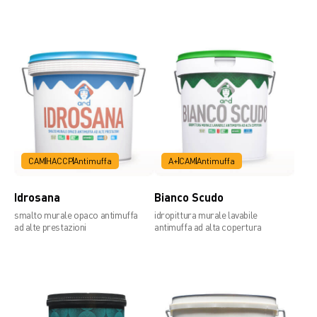
Scheda di Sicurezza
Scheda tecnica
CAM
HACCP
Antimuffa
A+
CAM
Antimuffa
Idrosana
Bianco Scudo
smalto murale opaco antimuffa
idropittura murale lavabile
ad alte prestazioni
antimuffa ad alta copertura