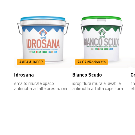
A+
CAM
HACCP
A+
CAM
Antimuffa
Idrosana
Bianco Scudo
C
smalto murale opaco
idropittura murale lavabile
fi
antimuffa ad alte prestazioni
antimuffa ad alta copertura
ef