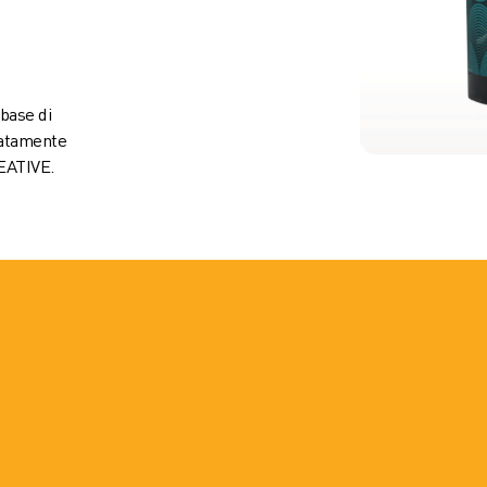
base di
catamente
REATIVE.