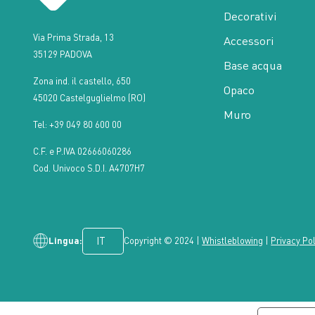
Decorativi
Via Prima Strada, 13
Accessori
35129 PADOVA
Base acqua
Zona ind. il castello, 650
Opaco
45020 Castelguglielmo (RO)
Muro
Tel: +39 049 80 600 00
C.F. e P.IVA 02666060286
Cod. Univoco S.D.I. A4707H7
Lingua:
Copyright © 2024 |
Whistleblowing
|
Privacy Po