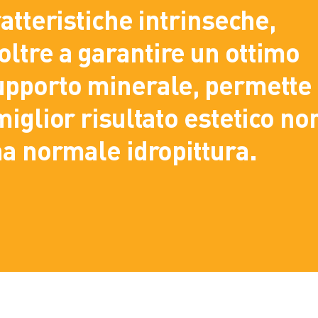
atteristiche intrinseche,
ltre a garantire un ottimo
upporto minerale, permette
iglior risultato estetico no
na normale idropittura.