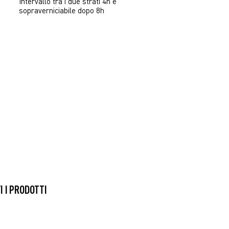
Intervallo tra i due strati 4h e
sopraverniciabile dopo 8h
SCARICA
SCARICA
SCARICA
TUTTI I PRODOTTI