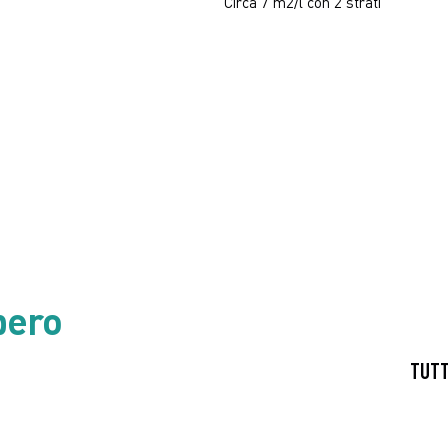
Circa 7 m2/l con 2 strati
bero