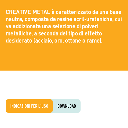
CREATIVE METAL è caratterizzato da una base
neutra, composta da resine acril-uretaniche, cui
va addizionata una selezione di polveri
metalliche, a seconda del tipo di effetto
desiderato (acciaio, oro, ottone o rame).
INDICAZIONI PER L'USO
DOWNLOAD