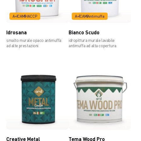
A+
CAM
HACCP
A+
CAM
Antimuffa
Idrosana
Bianco Scudo
smalto murale opaco antimuffa
idropittura murale lavabile
ad alte prestazioni
antimuffa ad alta copertura
Creative Metal
Tema Wood Pro