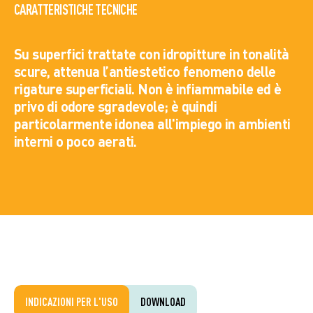
CARATTERISTICHE TECNICHE
Su superfici trattate con idropitture in tonalità
scure, attenua l’antiestetico fenomeno delle
rigature superficiali. Non è infiammabile ed è
privo di odore sgradevole; è quindi
particolarmente idonea all'impiego in ambienti
interni o poco aerati.
INDICAZIONI PER L'USO
DOWNLOAD