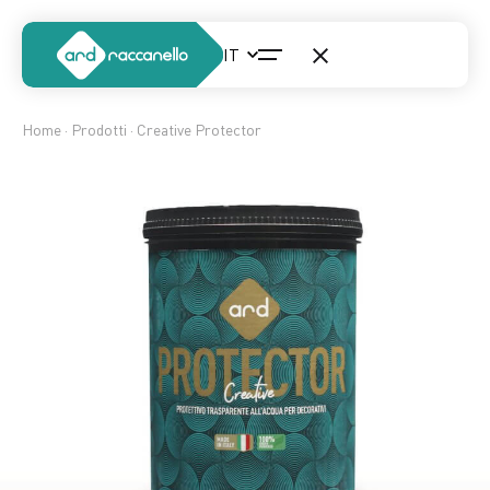
Home
·
Prodotti
· Creative Protector