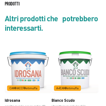
PRODOTTI
Listino prodotto
Altri prodotti che potrebbero
interessarti.
Scheda di Sicurezza
Scheda tecnica
CAM
HACCP
Antimuffa
A+
CAM
Antimuffa
Idrosana
Bianco Scudo