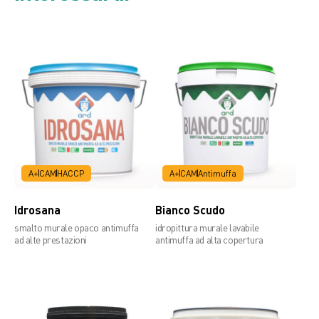
A+
CAM
HACCP
A+
CAM
Antimuffa
Idrosana
Bianco Scudo
smalto murale opaco antimuffa
idropittura murale lavabile
ad alte prestazioni
antimuffa ad alta copertura