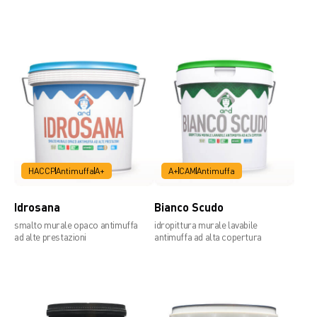
Scheda tecnica
HACCP
Antimuffa
A+
A+
CAM
Antimuffa
Idrosana
Bianco Scudo
smalto murale opaco antimuffa
idropittura murale lavabile
ad alte prestazioni
antimuffa ad alta copertura