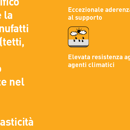
ifico
Eccezionale aderenz
 la
al supporto
ufatti
tetti,
Elevata resistenza ag
agenti climatici
o
te nel
asticità