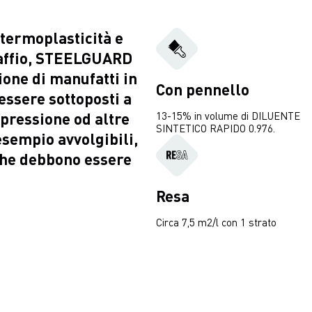
 termoplasticità e
raffio, STEELGUARD
ione di manufatti in
Con pennello
essere sottoposti a
pressione od altre
13-15% in volume di DILUENTE
SINTETICO RAPIDO 0.976.
sempio avvolgibili,
 che debbono essere
Resa
Circa 7,5 m2/l con 1 strato