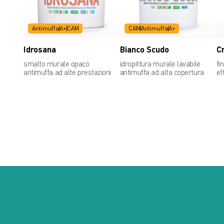
Antimuffa
A+
CAM
CAM
Antimuffa
A+
Idrosana
Bianco Scudo
C
smalto murale opaco
idropittura murale lavabile
fi
antimuffa ad alte prestazioni
antimuffa ad alta copertura
ef