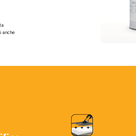
ta
li anche