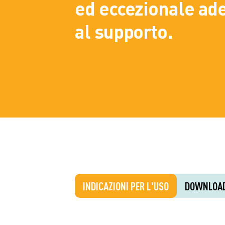
ed eccezionale ad
al supporto.
INDICAZIONI PER L'USO
DOWNLOA