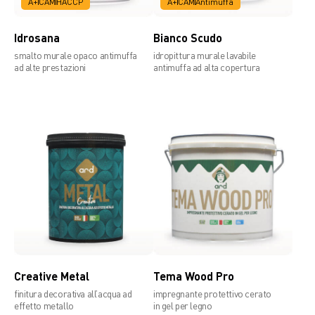
A+
CAM
HACCP
A+
CAM
Antimuffa
Idrosana
Bianco Scudo
smalto murale opaco antimuffa
idropittura murale lavabile
ad alte prestazioni
antimuffa ad alta copertura
Creative Metal
Tema Wood Pro
finitura decorativa all’acqua ad
impregnante protettivo cerato
effetto metallo
in gel per legno