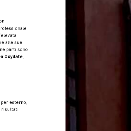
con
professionale
’elevata
ie alle sue
une parti sono
ea Oxydate
,
n per esterno,
 risultati