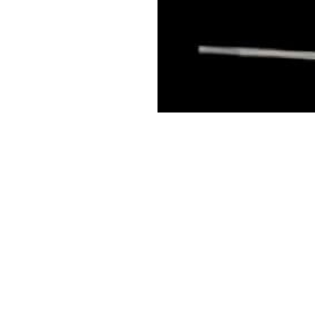
e? Dai uno
zioni