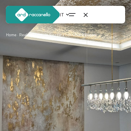
Home
·
Realizzazioni
· In Svizzera con Chiara Pagani