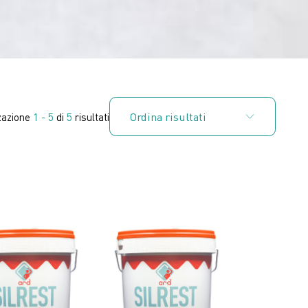
zazione
1 - 5
di
5
risultati