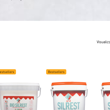
Visualiz
estsellers
Bestsellers