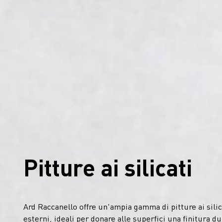
Pitture ai silicati
Ard Raccanello offre un'ampia gamma di pitture ai silic
esterni, ideali per donare alle superfici una finitura d