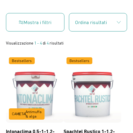
Mostra i filtri
Visualizzazione
1 - 4
di
4
risultati
Bestsellers
Bestsellers
Antimuffa
CAM
ETA
& alga
Intonaclima 0,5-1-1,2-
Spachtel Rustico 1-1,2-