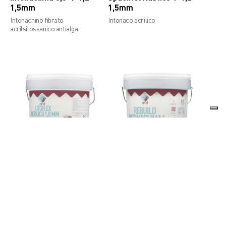
1,5mm
1,5mm
Intonachino fibrato
Intonaco acrilico
acrilsilossanico antialga
Antimuffa
& alga
Litoflex Acrilico 1,8mm
Rebuild Intonaclima L
Rivestimento plastico continuo
Rivestimento alleggerito
graffiato
elastomerico acrilsilossanico
antialga grana 1,5 mm