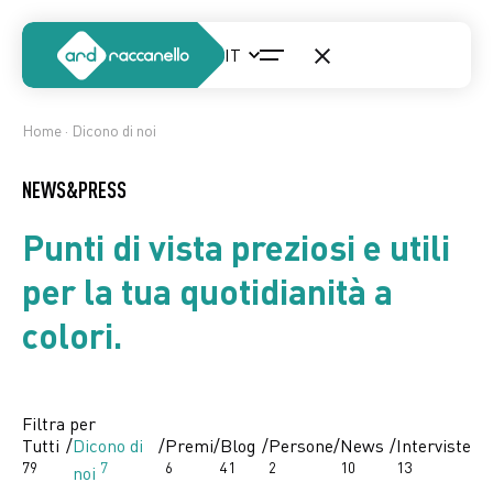
S
k
i
p
t
Home
· Dicono di noi
o
c
NEWS&PRESS
o
n
Punti di vista preziosi e utili
t
per la tua quotidianità a
e
n
colori.
t
Filtra per
Tutti
/
Dicono di
/
Premi
/
Blog
/
Persone
/
News
/
Interviste
79
7
6
41
2
10
13
noi