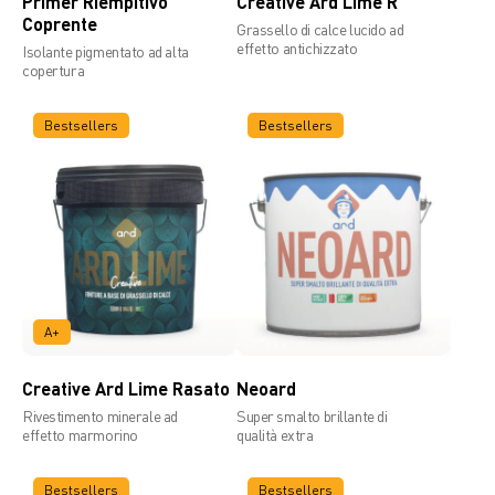
Primer Riempitivo
Creative Ard Lime R
Coprente
Grassello di calce lucido ad
effetto antichizzato
Isolante pigmentato ad alta
copertura
Bestsellers
Bestsellers
A+
Creative Ard Lime Rasato
Neoard
Rivestimento minerale ad
Super smalto brillante di
effetto marmorino
qualità extra
Bestsellers
Bestsellers