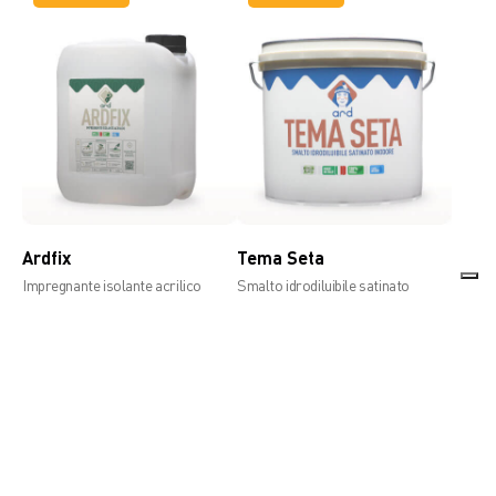
Ardfix
Tema Seta
Impregnante isolante acrilico
Smalto idrodiluibile satinato
inodore
Bestsellers
Bestsellers